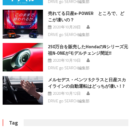
DRIVE go SEARCH編集部
売れてる日産e-POWER ところで、ど
こが凄いの？
2020年10月28日
DRIVE go SEARCH編集部
250万台を販売したHondaのNシリーズ元
祖N-ONEがモデルチェンジ間近!!
2020年10月19日
DRIVE go SEARCH編集部
メルセデス・ベンツ Sクラスと日産スカ
イラインの自動運転はどっちが凄い！?
2020年10月12日
DRIVE go SEARCH編集部
Tag