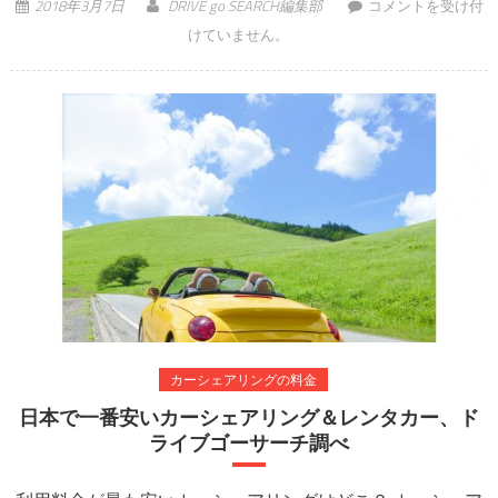
初めての人でも簡単
2018年3月7日
DRIVE go SEARCH編集部
コメントを受け付
に理解できる！カー
けていません。
シェアリングの料金
徹底解説 は
カーシェアリングの料金
日本で一番安いカーシェアリング＆レンタカー、ド
ライブゴーサーチ調べ