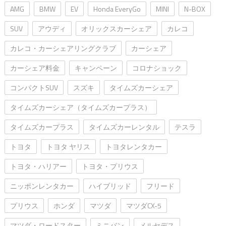
AMG
BMW
EV
Honda EveryGo
MINI
N-BOX
SUV
アウディ
オリックスカーシェア
カレコ
カレコ・カーシェアリングクラブ
カーシェア
カーシェア料金
キャンペーン
コロナショック
コンパクトSUV
スズキ
タイムズカーシェア
タイムズカーシェア（タイムズカープラス）
タイムズカープラス
タイムズカーレンタル
テスラ
トヨタ
トヨタ ヤリス
トヨタレンタカー
トヨタ・ハリアー
トヨタ・プリウス
ニッポンレンタカー
ハイブリッド
フリード
プリウス
ホンダ
マツダ
マツダCX-5
マツダ・ロードスター
ミニバン
メルセデス