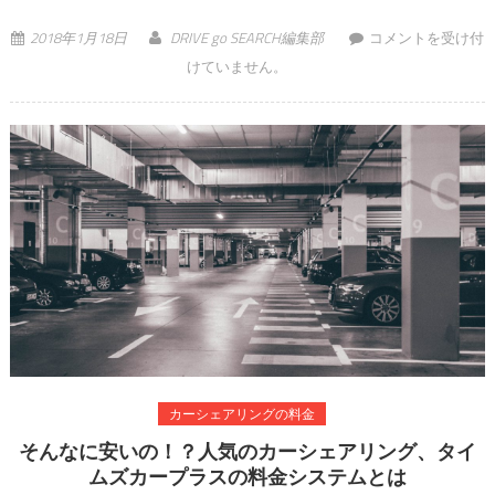
マイカー（自家用
2018年1月18日
DRIVE go SEARCH編集部
コメントを受け付
車）にかかってい
けていません。
る費用、すぐに言
えますか？ 維持費
を徹底解説 は
カーシェアリングの料金
そんなに安いの！？人気のカーシェアリング、タイ
ムズカープラスの料金システムとは