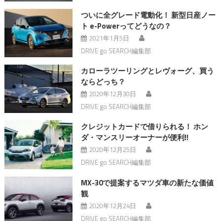
ついに全グレード電動化！ 新型日産ノー
ト e-Powerってどうなの？
2021年1月5日
DRIVE go SEARCH編集部
カローラツーリングとレヴォーグ、買う
ならどっち？
2020年12月30日
DRIVE go SEARCH編集部
クレジットカードで借りられる！ ホン
ダ・マンスリーオーナーが便利!!
2020年12月25日
DRIVE go SEARCH編集部
MX-30で提案するマツダ車の新たな価値
観
2020年12月24日
DRIVE go SEARCH編集部