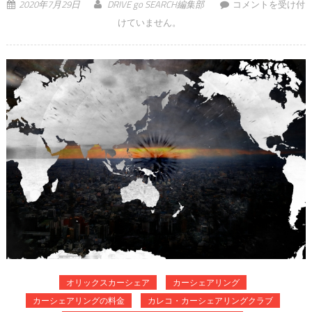
で、結局、今話題
2020年7月29日
DRIVE go SEARCH編集部
コメントを受け付
のカーシェアって
けていません。
得なの？ は
オリックスカーシェア
カーシェアリング
カーシェアリングの料金
カレコ・カーシェアリングクラブ