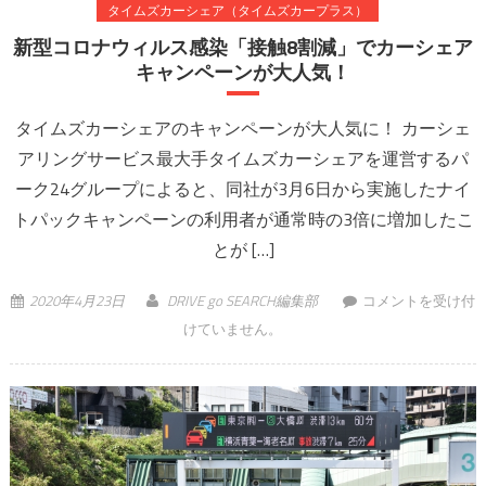
タイムズカーシェア（タイムズカープラス）
新型コロナウィルス感染「接触8割減」でカーシェア
キャンペーンが大人気！
タイムズカーシェアのキャンペーンが大人気に！ カーシェ
アリングサービス最大手タイムズカーシェアを運営するパ
ーク24グループによると、同社が3月6日から実施したナイ
トパックキャンペーンの利用者が通常時の3倍に増加したこ
とが […]
新型コロナウィル
2020年4月23日
DRIVE go SEARCH編集部
コメントを受け付
ス感染「接触8割
けていません。
減」でカーシェア
キャンペーンが大
人気！ は