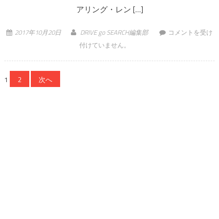
アリング・レン […]
カーシェアリング
2017年10月20日
DRIVE go SEARCH編集部
コメントを受け
vs◯◯を徹底料金
付けていません。
比較してみた！
2018年最新版 は
投稿ナビゲーション
1
2
次へ