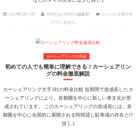
カーシェアなど次
2020年3月17日
DRIVE go SEARCH編集部
コメントを受け付
世代型のモビリテ
けていません。
ィサービスでニー
ズが高まる、ワン
ストップ型ETCと
は？ は
カーシェアリングの料金
初めての人でも簡単に理解できる！カーシェアリン
グの料金徹底解説
カーシェアリング大手3社の料金比較 短期間で急成長したカ
ーシェアリングにより、首都圏を中心に新しい車文化が形
成されています。 このカーシェアリングの急成長には、首
都圏を中心に全国的に展開される時間貸し駐車場の存在とIT
技 […]