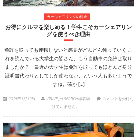
カーシェアリングの料金
お得にクルマを楽しめる！学生こそカーシェアリン
グを使うべき理由
免許を取っても運転しないと感覚がどんどん鈍っていく こ
れを読んでいる大学生の皆さん、もう自動車の免許は取り
ましたか？ 最近の大学生は免許を取ってもほとんど身分
証明書代わりとしてしか使わない、という人も多いようで
すね。確か […]
お得にクルマを楽
2018年1月19日
DRIVE go SEARCH編集部
コメントを受け付
しめる！学生こそ
けていません。
カーシェアリング
を使うべき理由 は