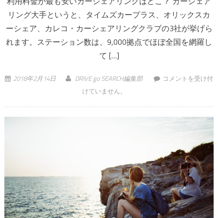
利用料金が最も安いカーシェアリングはどこ？ カーシェア
リング大手というと、タイムズカープラス、オリックスカ
ーシェア、カレコ・カーシェアリングクラブの3社が挙げら
れます。ステーション数は、9,000拠点でほぼ全国を網羅し
て […]
日本で一番安いカ
2018年2月14日
DRIVE go SEARCH編集部
コメントを受け付
ーシェアリング＆
けていません。
レンタカー、ドラ
イブゴーサーチ調
べ は