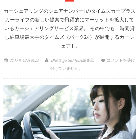
カーシェアリングのシェアナンバー1のタイムズカープラス
カーライフの新しい提案で飛躍的にマーケットを拡大して
いるカーシェアリングサービス業界。 その中でも、時間貸
し駐車場最大手のタイムズ（パーク24）が展開するカーシ
ェア […]
そんなに安い
2017年12月30日
DRIVE go SEARCH編集部
コメントを受け
の！？人気のカー
付けていません。
シェアリング、タ
イムズカープラス
の料金システムと
は は