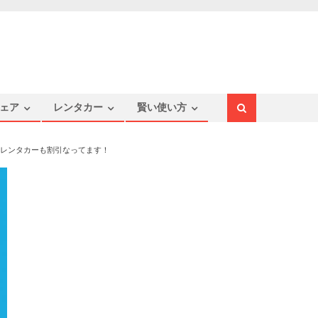
ェア
レンタカー
賢い使い方
ならレンタカーも割引なってます！