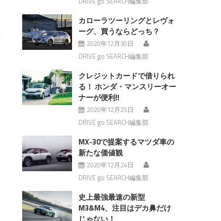
DRIVE go SEARCH編集部
カローラツーリングとレヴォ
ーグ、買うならどっち？
2020年12月30日
DRIVE go SEARCH編集部
クレジットカードで借りられ
る！ ホンダ・マンスリーオー
ナーが便利!!
2020年12月25日
DRIVE go SEARCH編集部
MX-30で提案するマツダ車の
新たな価値観
2020年12月24日
DRIVE go SEARCH編集部
史上最強最速の新型
M3&M4、注目はデカ鼻だけ
じゃない！