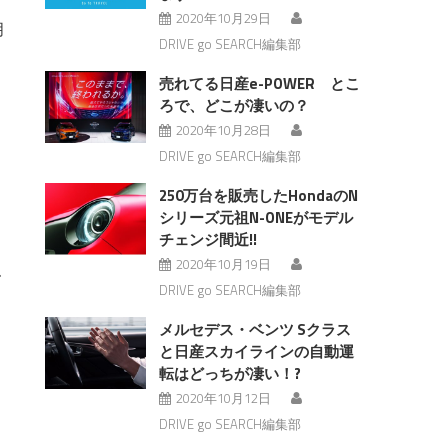
2020年10月29日
月
DRIVE go SEARCH編集部
売れてる日産e-POWER とこ
ろで、どこが凄いの？
2020年10月28日
DRIVE go SEARCH編集部
250万台を販売したHondaのN
シリーズ元祖N-ONEがモデル
チェンジ間近!!
2020年10月19日
DRIVE go SEARCH編集部
メルセデス・ベンツ Sクラス
と日産スカイラインの自動運
転はどっちが凄い！?
2020年10月12日
DRIVE go SEARCH編集部