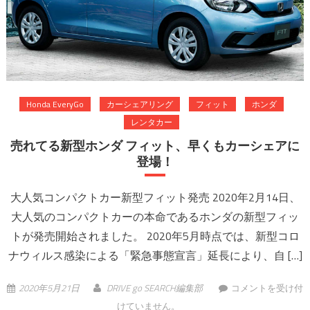
Honda EveryGo
カーシェアリング
フィット
ホンダ
レンタカー
売れてる新型ホンダ フィット、早くもカーシェアに
登場！
大人気コンパクトカー新型フィット発売 2020年2月14日、
大人気のコンパクトカーの本命であるホンダの新型フィッ
トが発売開始されました。 2020年5月時点では、新型コロ
ナウィルス感染による「緊急事態宣言」延長により、自 […]
売れてる新型ホン
2020年5月21日
DRIVE go SEARCH編集部
コメントを受け付
ダ フィット、早く
けていません。