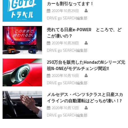
カーも割引なってます！
2020年10月29日
DRIVE go SEARCH編集部
売れてる日産e-POWER ところで、ど
こが凄いの？
2020年10月28日
DRIVE go SEARCH編集部
250万台を販売したHondaのNシリーズ元
祖N-ONEがモデルチェンジ間近!!
2020年10月19日
DRIVE go SEARCH編集部
メルセデス・ベンツ Sクラスと日産スカ
イラインの自動運転はどっちが凄い！?
2020年10月12日
DRIVE go SEARCH編集部