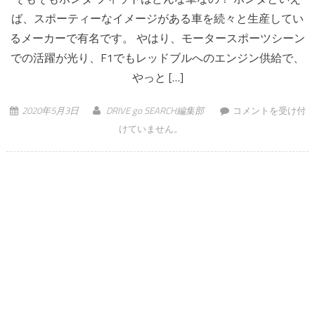
ば、スポーティーなイメージがある車を続々と生産してい
るメーカーで有名です。 やはり、モータースポーツシーン
での活躍が光り、F1でもレッドブルへのエンジン供給で、
やっと […]
大人気車種！ホンダ
2020年5月3日
DRIVE go SEARCH編集部
コメントを受け付
フィットの魅力を紹
けていません。
介 は