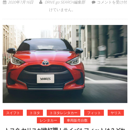
突然の出張！ 最強
2020年7月16日
DRIVE go SEARCH編集部
コメントを受け付
のクルマはこれだ‼
けていません。
は
スイフト
トヨタ
トヨタレンタカー
フィット
ヤリス
レンタカー
車両販売台数