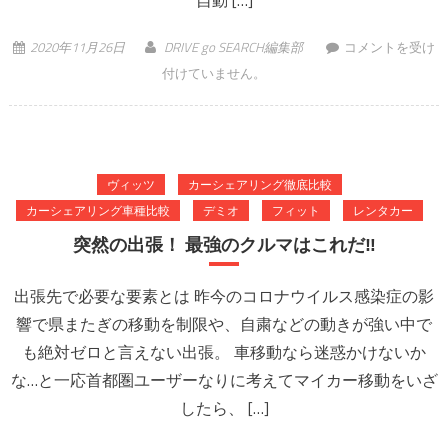
自動 […]
強い、ベスト5を
2020年11月26日
DRIVE go SEARCH編集部
コメントを受け
独占、トヨタの快
付けていません。
進撃が止まらな
い！ は
ヴィッツ
カーシェアリング徹底比較
カーシェアリング車種比較
デミオ
フィット
レンタカー
突然の出張！ 最強のクルマはこれだ‼
出張先で必要な要素とは 昨今のコロナウイルス感染症の影
響で県またぎの移動を制限や、自粛などの動きが強い中で
も絶対ゼロと言えない出張。 車移動なら迷惑かけないか
な…と一応首都圏ユーザーなりに考えてマイカー移動をいざ
したら、 […]