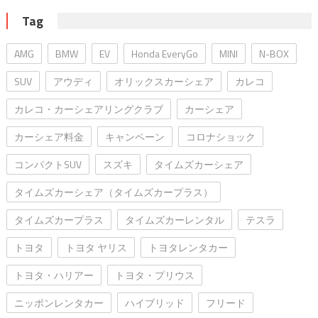
Tag
AMG
BMW
EV
Honda EveryGo
MINI
N-BOX
SUV
アウディ
オリックスカーシェア
カレコ
カレコ・カーシェアリングクラブ
カーシェア
カーシェア料金
キャンペーン
コロナショック
コンパクトSUV
スズキ
タイムズカーシェア
タイムズカーシェア（タイムズカープラス）
タイムズカープラス
タイムズカーレンタル
テスラ
トヨタ
トヨタ ヤリス
トヨタレンタカー
トヨタ・ハリアー
トヨタ・プリウス
ニッポンレンタカー
ハイブリッド
フリード