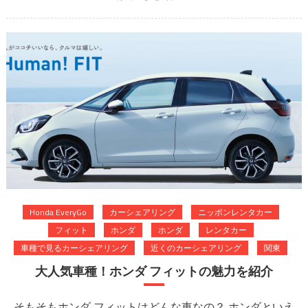
もカーシェアに登
場！ は
Honda EveryGo
カーシェアリング
ニッポンレンタカー
フィット
ホンダ
ホンダ
レンタカー
車種で見るカーシェアリング
近くのカーシェアリング
関東
大人気車種！ホンダ フィットの魅力を紹介
そもそもホンダ フィットはどんな車なの？ ホンダといえ