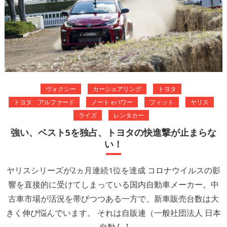
ヴォクシー
カーシェアリング
トヨタ
トヨタ アルファード
ノート eパワー
フィット
ヤリス
ライズ
レンタカー
強い、ベスト5を独占、トヨタの快進撃が止まらな
い！
ヤリスシリーズが2ヵ月連続1位を達成 コロナウイルスの影
響を直接的に受けてしまっている国内自動車メーカー。中
古車市場が活況を帯びつつある一方で、新車販売台数は大
きく伸び悩んでいます。 それは自販連（一般社団法人 日本