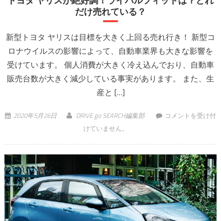
トヨタ ヤリスが絶好調！ライバルフィットは？どれ
だけ売れている？
新型トヨタ ヤリスは目標を大きく上回る売れ行き！ 新型コ
ロナウイルスの影響によって、自動車業界も大きな影響を
受けています。 個人消費が大きく冷え込んでおり、自動車
販売台数が大きく減少している事実があります。 また、生
産と […]
トヨタ ヤリスが絶
2020年5月26日
DRIVE go SEARCH編集部
コメントを受け付
好調！ライバルフ
けていません。
ィットは？どれだ
け売れている？ は