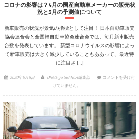
コロナの影響は？4月の国産自動車メーカーの販売状
況と5月の予測値について
新車販売の状況が景気の指標として注目！ 日本自動車販売
協会連合会と全国軽自動車協会連合会では、毎月新車販売
台数を発表しています。 新型コロナウイルスの影響によっ
て新車販売は大きく減少していることもああって、最近特
に注目さ […]
コロナの影響は？4
2020年6月5日
DRIVE go SEARCH編集部
コメントを受け付
月の国産自動車メー
けていません。
カーの販売状況と5
月の予測値について
は