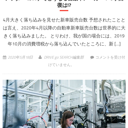
復は!?
4月大きく落ち込みを見せた新車販売台数 予想されたことと
は言え、2020年4月以降の自動車新車販売台数は世界的に大
きく落ち込みました。 とりわけ、我が国の場合には、2019
年10月の消費増税から落ち込んでいたところに、新 […]
アフター コロナで
2020年5月18日
DRIVE go SEARCH編集部
コメントを受け付
どうなる自動車メ
けていません。
ーカー？ V字回復
は!? は