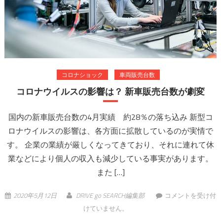
コロナショック
車両販売台数
コロナウイルスの影響は？ 新車販売台数が劇変
国内の新車販売台数の4月実績 約28％の落ち込み 新型コ
ロナウイルスの影響は、各方面に拡散しているのが実情で
す。 企業の業績が厳しくなってきており、それに連れて休
業などにより個人の収入も減少している事実があります。
また […]
コロナウイルスの
2020年5月12日
DRIVE go SEARCH編集部
コメントを受け付
影響は？ 新車販売
けていません。
台数が劇変 は