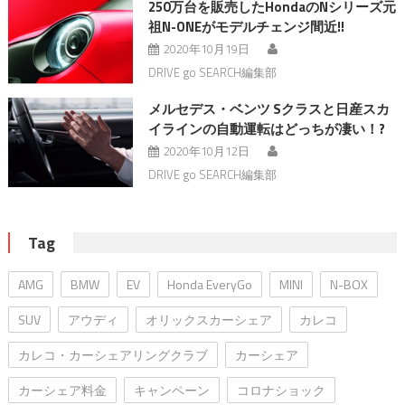
250万台を販売したHondaのNシリーズ元
祖N-ONEがモデルチェンジ間近!!
2020年10月19日
DRIVE go SEARCH編集部
メルセデス・ベンツ Sクラスと日産スカ
イラインの自動運転はどっちが凄い！?
2020年10月12日
DRIVE go SEARCH編集部
Tag
AMG
BMW
EV
Honda EveryGo
MINI
N-BOX
SUV
アウディ
オリックスカーシェア
カレコ
カレコ・カーシェアリングクラブ
カーシェア
カーシェア料金
キャンペーン
コロナショック