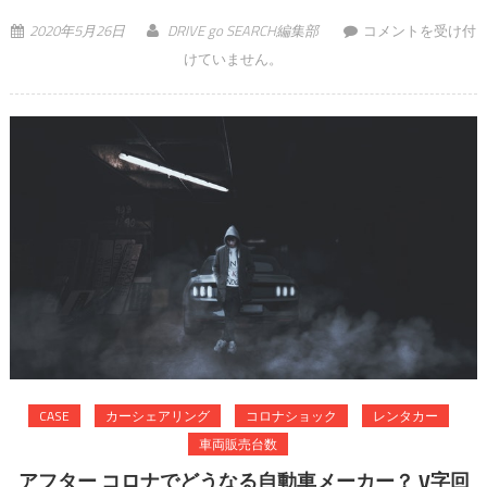
トヨタ ヤリスが絶
2020年5月26日
DRIVE go SEARCH編集部
コメントを受け付
好調！ライバルフ
けていません。
ィットは？どれだ
け売れている？ は
CASE
カーシェアリング
コロナショック
レンタカー
車両販売台数
アフター コロナでどうなる自動車メーカー？ V字回