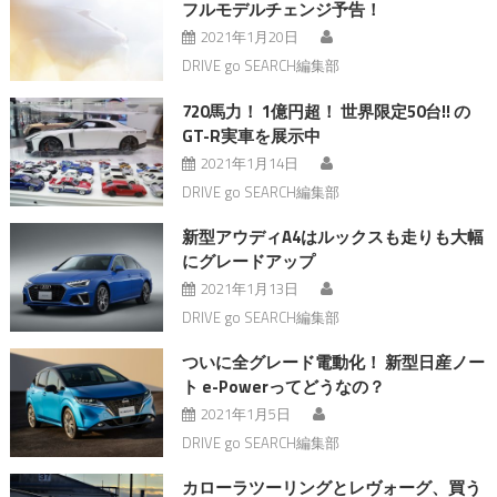
フルモデルチェンジ予告！
2021年1月20日
DRIVE go SEARCH編集部
720馬力！ 1億円超！ 世界限定50台!! の
GT-R実車を展示中
2021年1月14日
DRIVE go SEARCH編集部
新型アウディA4はルックスも走りも大幅
にグレードアップ
2021年1月13日
DRIVE go SEARCH編集部
ついに全グレード電動化！ 新型日産ノー
ト e-Powerってどうなの？
2021年1月5日
DRIVE go SEARCH編集部
カローラツーリングとレヴォーグ、買う