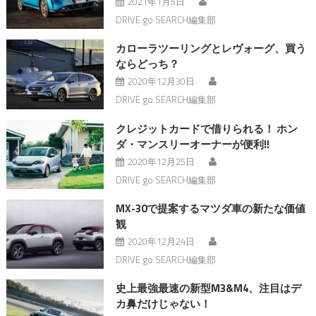
2021年1月5日
DRIVE go SEARCH編集部
カローラツーリングとレヴォーグ、買う
ならどっち？
2020年12月30日
DRIVE go SEARCH編集部
クレジットカードで借りられる！ ホン
ダ・マンスリーオーナーが便利!!
2020年12月25日
DRIVE go SEARCH編集部
MX-30で提案するマツダ車の新たな価値
観
2020年12月24日
DRIVE go SEARCH編集部
史上最強最速の新型M3&M4、注目はデ
カ鼻だけじゃない！