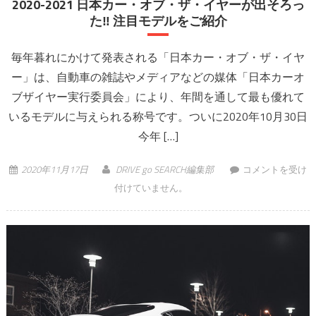
2020-2021 日本カー・オブ・ザ・イヤーが出そろっ
た‼︎ 注目モデルをご紹介
毎年暮れにかけて発表される「日本カー・オブ・ザ・イヤ
ー」は、自動車の雑誌やメディアなどの媒体「日本カーオ
ブザイヤー実行委員会」により、年間を通して最も優れて
いるモデルに与えられる称号です。ついに2020年10月30日
今年 […]
2020-2021 日本カ
2020年11月17日
DRIVE go SEARCH編集部
コメントを受け
ー・オブ・ザ・イ
付けていません。
ヤーが出そろっ
た‼︎ 注目モデルを
ご紹介 は