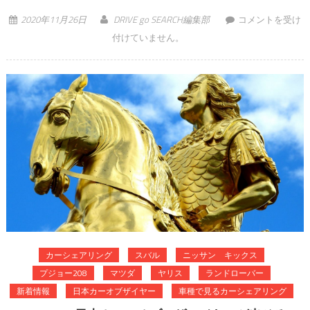
強い、ベスト5を
2020年11月26日
DRIVE go SEARCH編集部
コメントを受け
独占、トヨタの快
付けていません。
進撃が止まらな
い！ は
カーシェアリング
スバル
ニッサン キックス
プジョー208
マツダ
ヤリス
ランドローバー
新着情報
日本カーオブザイヤー
車種で見るカーシェアリング