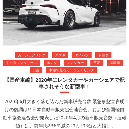
カーシェアリング
スズキ
ダイハツ
トヨタ
トヨタレンタリース
ホンダ
レンタカー
三菱
国産車
日産
車種で見るカーシェアリング
【国産車編】2020年にレンタカーやカーシェアで配
車されそうな新型車！
2020年4月大きく落ち込んだ新車販売台数 緊急事態宣言明
けの復調は!? 日本自動車販売協会連合会、および全国軽自
動車協会連合会が発表した2020年4月の新車販売台数（速報
値）は、前年比28.6％減の27万393台と大幅 […]