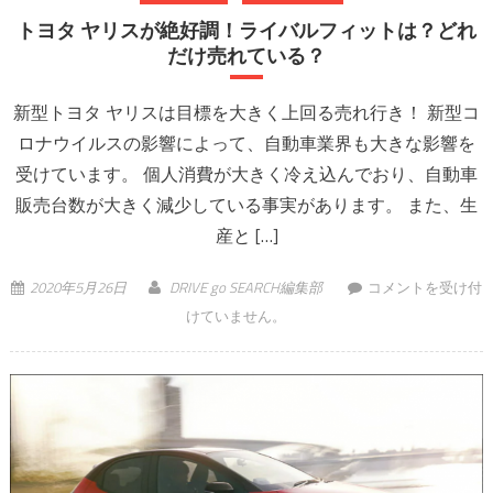
トヨタ ヤリスが絶好調！ライバルフィットは？どれ
だけ売れている？
新型トヨタ ヤリスは目標を大きく上回る売れ行き！ 新型コ
ロナウイルスの影響によって、自動車業界も大きな影響を
受けています。 個人消費が大きく冷え込んでおり、自動車
販売台数が大きく減少している事実があります。 また、生
産と […]
トヨタ ヤリスが絶
2020年5月26日
DRIVE go SEARCH編集部
コメントを受け付
好調！ライバルフ
けていません。
ィットは？どれだ
け売れている？ は