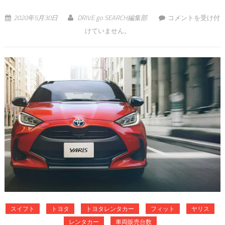
【国産車編】2020
2020年5月30日
DRIVE go SEARCH編集部
コメントを受け付
年にレンタカーや
けていません。
カーシェアで配車
されそうな新型
車！ は
スイフト
トヨタ
トヨタレンタカー
フィット
ヤリス
レンタカー
車両販売台数