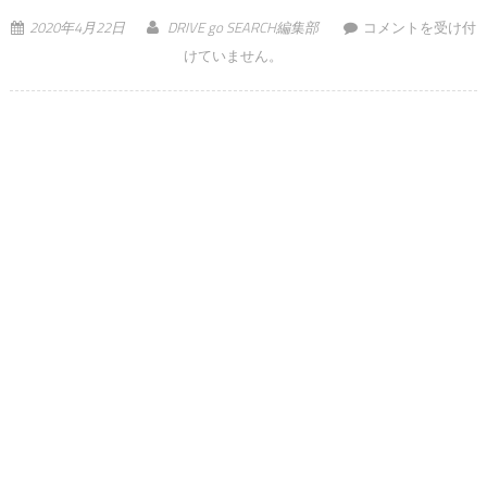
トヨタレンタカー
2020年4月22日
DRIVE go SEARCH編集部
コメントを受け付
で話題のNEWヤリ
けていません。
ス「会員先行」
Web予約がスター
ト！おっと、電子
マネーギフトまで
プレゼントされる
とは は