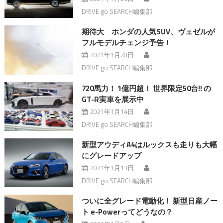
DRIVE go SEARCH編集部
期待大 ホンダの人気SUV、ヴェゼルが
フルモデルチェンジ予告！
2021年1月20日
DRIVE go SEARCH編集部
720馬力！ 1億円超！ 世界限定50台!! の
GT-R実車を展示中
2021年1月14日
DRIVE go SEARCH編集部
新型アウディA4はルックスも走りも大幅
にグレードアップ
2021年1月13日
DRIVE go SEARCH編集部
ついに全グレード電動化！ 新型日産ノー
ト e-Powerってどうなの？