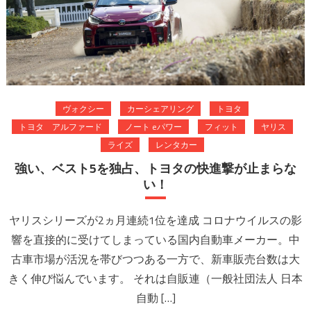
ヴォクシー
カーシェアリング
トヨタ
トヨタ アルファード
ノート eパワー
フィット
ヤリス
ライズ
レンタカー
強い、ベスト5を独占、トヨタの快進撃が止まらな
い！
ヤリスシリーズが2ヵ月連続1位を達成 コロナウイルスの影
響を直接的に受けてしまっている国内自動車メーカー。中
古車市場が活況を帯びつつある一方で、新車販売台数は大
きく伸び悩んでいます。 それは自販連（一般社団法人 日本
自動 […]