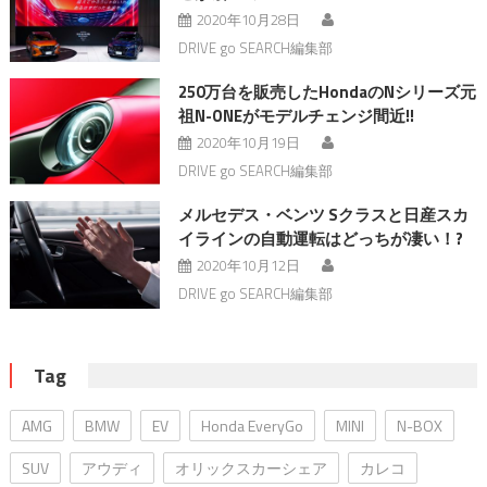
2020年10月28日
DRIVE go SEARCH編集部
250万台を販売したHondaのNシリーズ元
祖N-ONEがモデルチェンジ間近!!
2020年10月19日
DRIVE go SEARCH編集部
メルセデス・ベンツ Sクラスと日産スカ
イラインの自動運転はどっちが凄い！?
2020年10月12日
DRIVE go SEARCH編集部
Tag
AMG
BMW
EV
Honda EveryGo
MINI
N-BOX
SUV
アウディ
オリックスカーシェア
カレコ