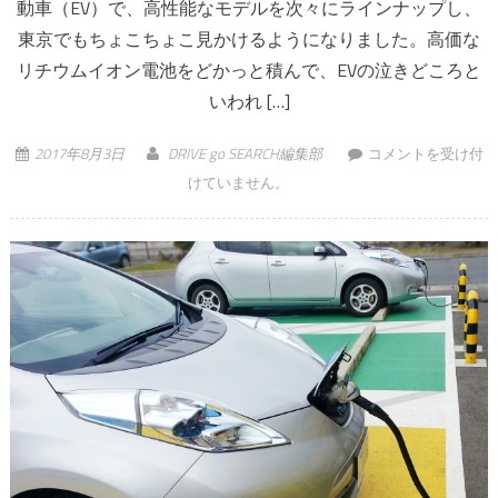
動車（EV）で、高性能なモデルを次々にラインナップし、
東京でもちょこちょこ見かけるようになりました。高価な
リチウムイオン電池をどかっと積んで、EVの泣きどころと
いわれ […]
近未来はEVが主流!?
2017年8月3日
DRIVE go SEARCH編集部
コメントを受け付
それなら今のうちに
けていません。
カーシェアで試して
みれば？ は