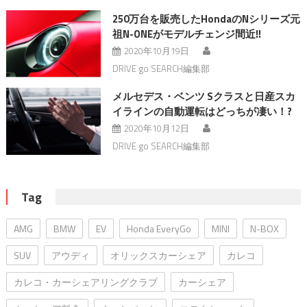
250万台を販売したHondaのNシリーズ元
祖N-ONEがモデルチェンジ間近!!
2020年10月19日
DRIVE go SEARCH編集部
メルセデス・ベンツ Sクラスと日産スカ
イラインの自動運転はどっちが凄い！?
2020年10月12日
DRIVE go SEARCH編集部
Tag
AMG
BMW
EV
Honda EveryGo
MINI
N-BOX
SUV
アウディ
オリックスカーシェア
カレコ
カレコ・カーシェアリングクラブ
カーシェア