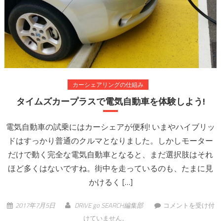
カーシェアリングの仕組み
タイムズカープラスで電気自動車を体験しよう!
電気自動車の試乗にはカーシェアが便利! いまやハイブリッ
ドはすっかり普通のクルマとなりました。しかしモーター
だけで動く完全な電気自動車となると、まだ選択肢はそれ
ほど多くはないですね。街中を走っているのも、たまに見
かけるく […]
タイムズカープラス
2017年7月5日
DRIVE go SEARCH編集部
コメントを受け付
で電気自動車を体験
けていません。