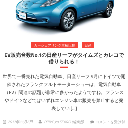
カーシェアリング車種比較
日産
EV販売台数No.1の日産リーフがタイムズとカレコで
借りられる！
世界で一番売れた電気自動車、日産リーフ 9月にドイツで開
催されたフランクフルトモーターショーは、電気自動車
（EV）関連の話題が非常に多かったようですね。フランス
やドイツなどではいずれエンジン車の販売を禁止すると発
表してい […]
EV販売台数No.1の
2017年11月6日
DRIVE go SEARCH編集部
コメントを受け付
日産リーフがタイ