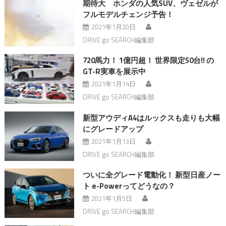
期待大 ホンダの人気SUV、ヴェゼルが
フルモデルチェンジ予告！
2021年1月20日
DRIVE go SEARCH編集部
720馬力！ 1億円超！ 世界限定50台!! の
GT-R実車を展示中
2021年1月14日
DRIVE go SEARCH編集部
新型アウディA4はルックスも走りも大幅
にグレードアップ
2021年1月13日
DRIVE go SEARCH編集部
ついに全グレード電動化！ 新型日産ノー
ト e-Powerってどうなの？
2021年1月5日
DRIVE go SEARCH編集部